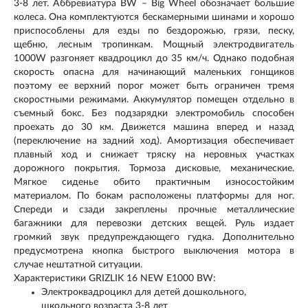
3-8 лет. Аббревиатура BW – Big Wheel обозначает большие
колеса. Она комплектуются бескамерными шинами и хорошо
приспособлены для езды по бездорожью, грязи, песку,
щебню, лесным тропинкам. Мощный электродвигатель
1000W разгоняет квадроцикл до 35 км/ч. Однако подобная
скорость опасна для начинающий маленьких гонщиков
поэтому ее верхний порог может быть ограничен тремя
скоростными режимами. Аккумулятор помещен отдельно в
съемный бокс. Без подзарядки электромобиль способен
проехать до 30 км. Движется машина вперед и назад
(переключение на задний ход). Амортизация обеспечивает
плавный ход и снижает тряску на неровных участках
дорожного покрытия. Тормоза дисковые, механические.
Мягкое сиденье обито практичным износостойким
материалом. По бокам расположены платформы для ног.
Спереди и сзади закреплены прочные металлические
багажники для перевозки детских вещей. Руль издает
громкий звук предупреждающего гудка. Дополнительно
предусмотрена кнопка быстрого выключения мотора в
случае нештатной ситуации.
Характеристики GRIZLIK 16 NEW E1000 BW:
Электроквадроцикл для детей дошкольного,
школьного возраста 3-8 лет