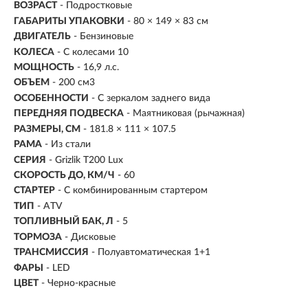
ВОЗРАСТ
-
Подростковые
ГАБАРИТЫ УПАКОВКИ
- 80 × 149 × 83 см
ДВИГАТЕЛЬ
- Бензиновые
КОЛЕСА
-
С колесами 10
МОЩНОСТЬ
-
16,9 л.с.
ОБЪЕМ
- 200 см3
ОСОБЕННОСТИ
- С зеркалом заднего вида
ПЕРЕДНЯЯ ПОДВЕСКА
- Маятниковая (рычажная)
РАЗМЕРЫ, СМ
- 181.8 × 111 × 107.5
РАМА
- Из стали
СЕРИЯ
- Grizlik T200 Lux
СКОРОСТЬ ДО, КМ/Ч
- 60
СТАРТЕР
- С комбинированным стартером
ТИП
- ATV
ТОПЛИВНЫЙ БАК, Л
- 5
ТОРМОЗА
- Дисковые
ТРАНСМИССИЯ
- Полуавтоматическая 1+1
ФАРЫ
- LED
ЦВЕТ
- Черно-красные